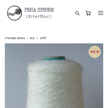
стоковая пряжа
>
все
>
soft9
NEW