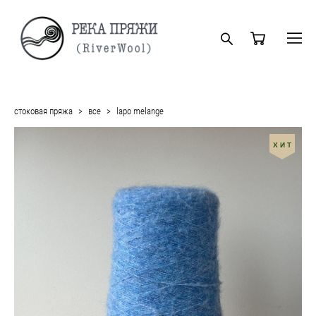
стоковая пряжа
>
все
>
lapo melange
ХИТ