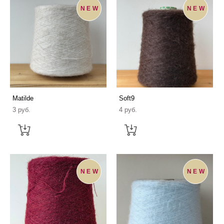
NEW
NEW
Matilde
Soft9
3 pуб.
4 pуб.
NEW
NEW