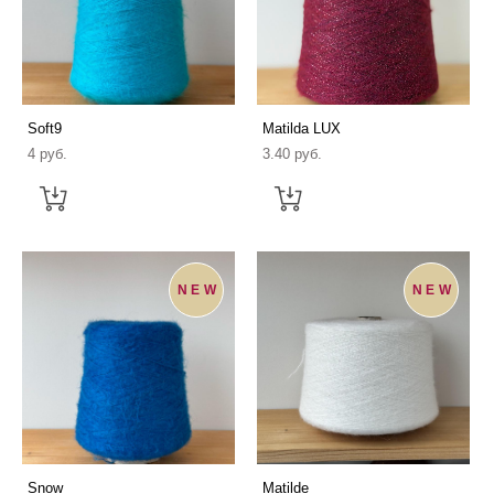
Soft9
Matilda LUX
4 pуб.
3.40 pуб.
NEW
NEW
Snow
Matilde