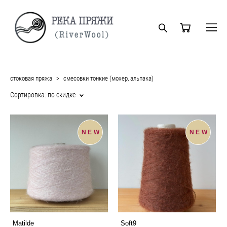
стоковая пряжа
>
смесовки тонкие (мохер, альпака)
Сортировка:
по скидке
NEW
NEW
Matilde
Soft9