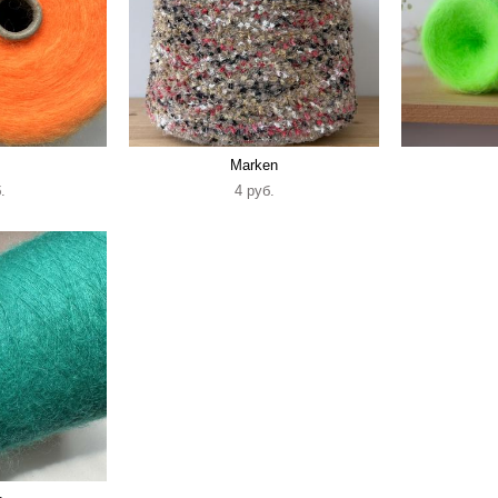
Marken
.
4 pуб.