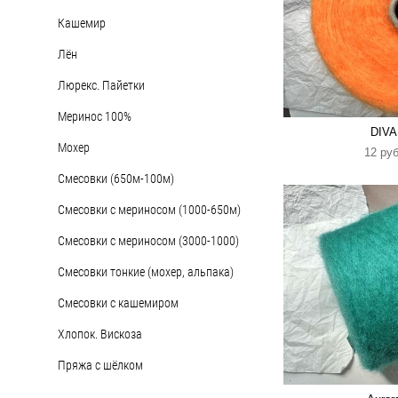
Кашемир
Лён
Люрекс. Пайетки
Меринос 100%
DIVA
Мохер
12 pуб
Смесовки (650м-100м)
Смесовки с мериносом (1000-650м)
Смесовки с мериносом (3000-1000)
Смесовки тонкие (мохер, альпака)
Смесовки с кашемиром
Хлопок. Вискоза
Пряжа с шёлком