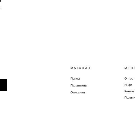
a
.
МАГАЗИН
МЕН
Пряжа
О нас
Инфо
Палантины
Контак
Описания
Полити