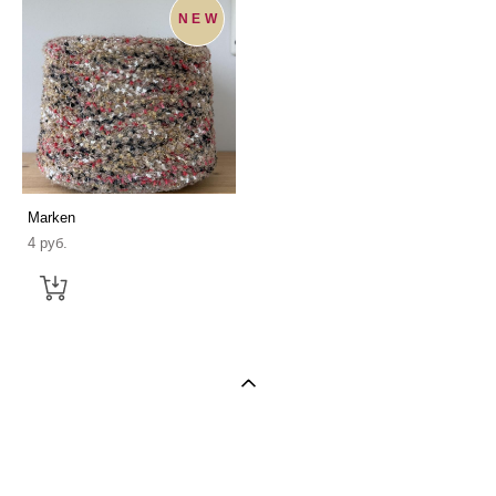
NEW
Marken
4 pуб.